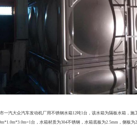
市一汽大众汽车发动机厂用不锈钢水箱12吨1台，该水箱为隔板水箱，
m*1.0m*3.0m=1台，水箱材质为304不锈钢，水箱底板为2.5mm，侧板为2.0